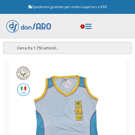
Spedizioni gratuite per ordini superiori a €60
0