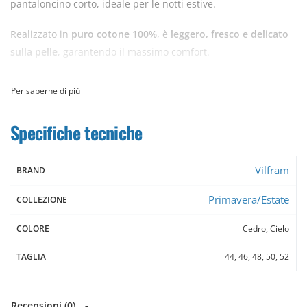
pantaloncino corto, ideale per le notti estive.
Realizzato in
puro cotone 100%
, è
leggero, fresco e delicato
sulla pelle
, garantendo il massimo comfort.
Spalla larga
Pantaloncino corto
Vestibilità comoda
Specifiche tecniche
Made in Italy
Perfetto per chi cerca qualità artigianale e comfort naturale.
Vilfram
BRAND
Primavera/Estate
COLLEZIONE
COLORE
Cedro, Cielo
TAGLIA
44, 46, 48, 50, 52
Recensioni (0)