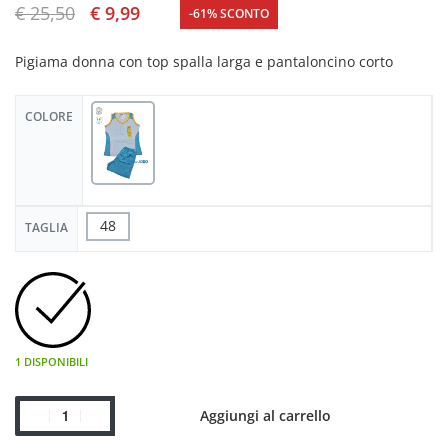
€
25,50
€
9,99
-61% SCONTO
Pigiama donna con top spalla larga e pantaloncino corto
COLORE
48
TAGLIA
1 DISPONIBILI
Aggiungi al carrello