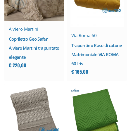
Alviero Martini
Via Roma 60
Copriletto Geo Safari
Trapuntino Raso di cotone
Alviero Martini trapuntato
Matrimoniale VIA ROMA
elegante
60 Iris
€
220,00
€
165,00