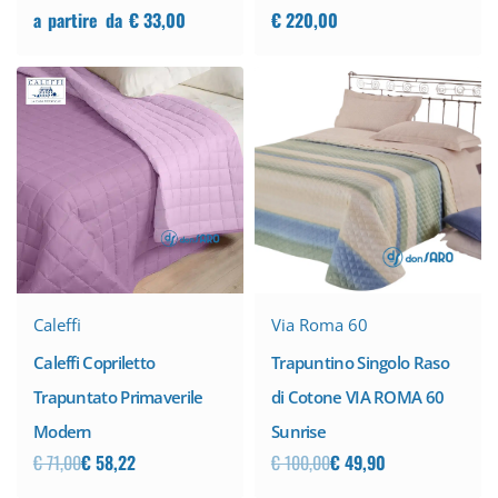
a
partire
da
€
33,00
€
220,00
-50% SCONTO
-18% SCONTO
Via Roma 60
Caleffi
Trapuntino Singolo Raso
Caleffi Copriletto
di Cotone VIA ROMA 60
Trapuntato Primaverile
Sunrise
Modern
€
100,00
€
49,90
€
71,00
€
58,22