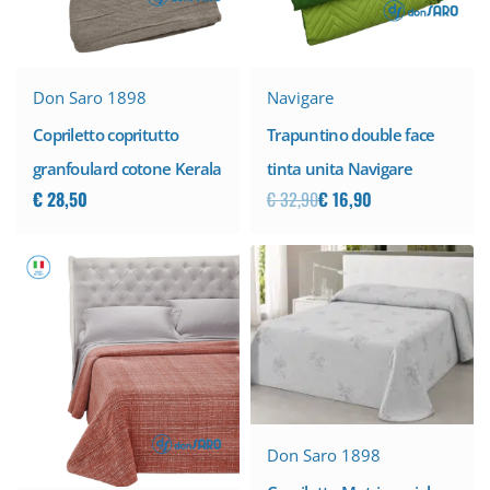
-49% SCONTO
Don Saro 1898
Navigare
Copriletto copritutto
Trapuntino double face
granfoulard cotone Kerala
tinta unita Navigare
€
28,50
€
32,90
€
16,90
-20% SCONTO
Don Saro 1898