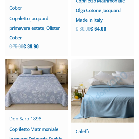
Copriletto Matrimoniale
-47% SCONTO
Cober
Olga Cotone Jacquard
Copriletto jacquard
Made in Italy
primavera estate, Olister
€
80,00
€
64,00
Cober
€
75,00
€
39,90
-20% SCONTO
Don Saro 1898
-18% SCONTO
Copriletto Matrimoniale
Caleffi
Jacquard Dalmazia Sophie