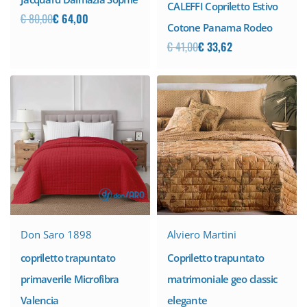
CALEFFI Copriletto Estivo
€
80,00
€
64,00
Cotone Panama Rodeo
€
41,00
€
33,62
Don Saro 1898
Alviero Martini
copriletto trapuntato
Copriletto trapuntato
primaverile Microfibra
matrimoniale geo classic
Valencia
elegante