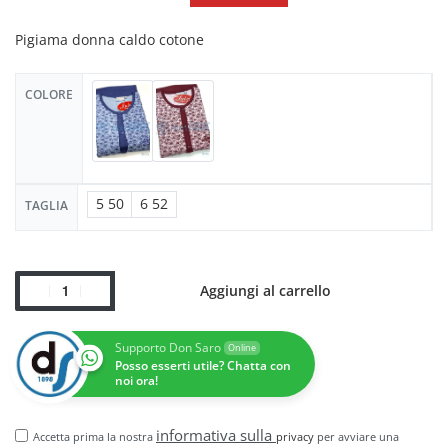
Pigiama donna caldo cotone
COLORE
5 50
6 52
TAGLIA
Aggiungi al carrello
Supporto Don Saro
Online
Posso esserti utile? Chatta con
noi ora!
informativa sulla
Accetta prima la nostra
privacy
per avviare una