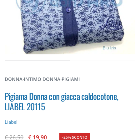
DONNA
INTIMO DONNA
PIGIAMI
›
›
Pigiama Donna con giacca caldocotone,
LIABEL 20115
Liabel
€
26,50
€
19,90
-25% SCONTO