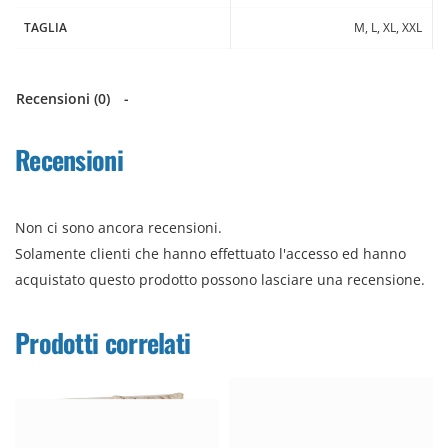
Termoregolazione del corpo
TAGLIA
M, L, XL, XXL
Comfort a contatto con la pelle
Ideale come sottogiacca o base layer
Recensioni (0)
Uso consigliato
Per lavoro, tempo libero, attività all’aperto e come intimo
Recensioni
termico nelle stagioni fredde.
Made in Italy
Non ci sono ancora recensioni.
Lavorazione italiana con lana selezionata.
Solamente clienti che hanno effettuato l'accesso ed hanno
acquistato questo prodotto possono lasciare una recensione.
Prodotti correlati