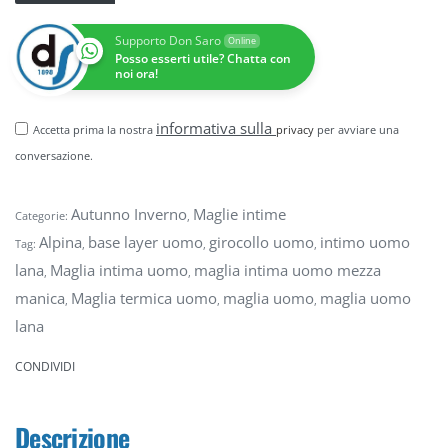
Supporto Don Saro
Online
Posso esserti utile? Chatta con
noi ora!
informativa sulla
Accetta prima la nostra
privacy
per avviare una
conversazione.
Autunno Inverno
Maglie intime
Categorie:
,
Alpina
base layer uomo
girocollo uomo
intimo uomo
Tag:
,
,
,
lana
Maglia intima uomo
maglia intima uomo mezza
,
,
manica
Maglia termica uomo
maglia uomo
maglia uomo
,
,
,
lana
CONDIVIDI
Descrizione