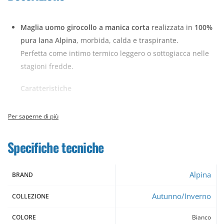
Maglia uomo girocollo a manica corta
realizzata in
100%
pura lana Alpina
, morbida, calda e traspirante.
Perfetta come intimo termico leggero o sottogiacca nelle
stagioni fredde.
Caratteristiche
Tessuto: pura lana Alpina
Girocollo
Manica corta
Specifiche tecniche
Modello intimo
Tessuto leggero e morbido
Alpina
Traspirante
BRAND
Autunno/Inverno
Vantaggi
COLLEZIONE
COLORE
Bianco
Calore naturale