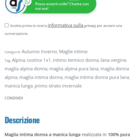
Posso esserti utile? Chatta con
noi ora!
informativa sulla
Accetta prima la nostra
privacy
per avviare una
conversazione.
Autunno Inverno
Maglie intime
Categorie:
,
Alpina
costina 1x1
intimo termico donna
lana vergine
Tag:
,
,
,
,
maglia alpina donna
maglia alpina pura lana
maglia donna
,
,
alpina
maglia intima donna
maglia intima donna pura lana
,
,
,
manica lunga
primo strato invernale
,
CONDIVIDI
Descrizione
Maglia intima donna a manica lunga
realizzata in
100% pura