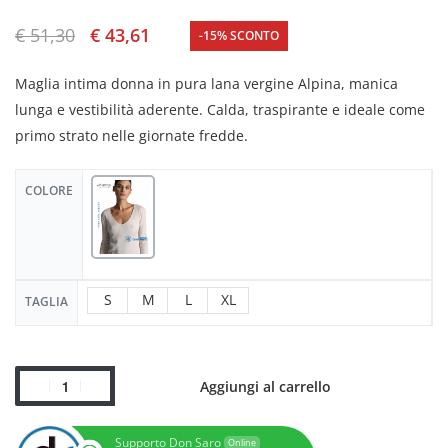
€
51,30
€
43,61
-15% SCONTO
Maglia intima donna in pura lana vergine Alpina, manica
lunga e vestibilità aderente. Calda, traspirante e ideale come
primo strato nelle giornate fredde.
COLORE
S
M
L
XL
TAGLIA
Aggiungi al carrello
Supporto Don Saro
Online