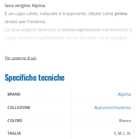
lana vergine Alpina
.
È un capo caldo, naturale e traspirante, ideale come
primo
strato per l’inverno
.
La lana vergine favorisce la
termoregolazione
mantenendo il
corpo asciutto e confortevole anche durante usi prolungati.
Caratteristiche
Tessuto:
100% pura lana vergine Alpina
Specifiche tecniche
Manica lunga
Vestibilità aderente
Alpina
BRAND
Costina 1×1 leggera
Autunno/Inverno
COLLEZIONE
Scollo ampio
COLORE
Bianco
Irrestringibile
TAGLIA
S, M, L, XL