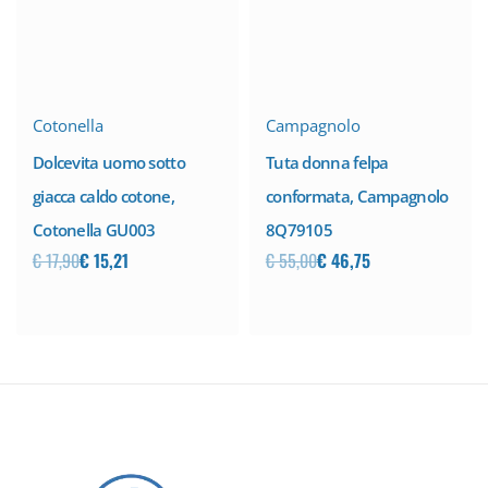
certificati.
-15% SCONTO
-15% SCONTO
Cotonella
Campagnolo
Dolcevita uomo sotto
Tuta donna felpa
giacca caldo cotone,
conformata, Campagnolo
Cotonella GU003
8Q79105
€
17,90
€
15,21
€
55,00
€
46,75