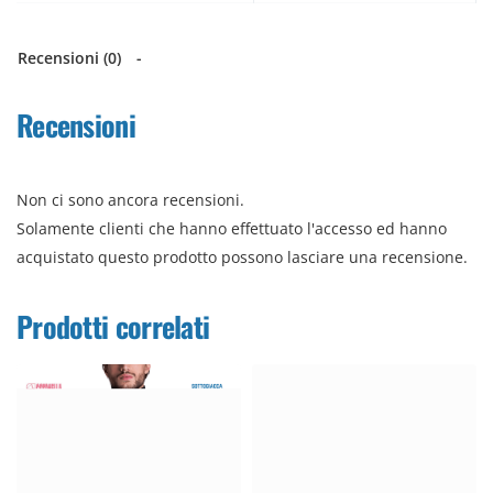
Vantaggi
Recensioni (0)
Calore naturale
con isolamento leggero
Recensioni
Termoregolazione
: mantiene la pelle asciutta
Comfort sulla pelle
grazie alla lana naturale
Non ci sono ancora recensioni.
Perfetta come intimo nei mesi freddi
Solamente clienti che hanno effettuato l'accesso ed hanno
Uso consigliato
acquistato questo prodotto possono lasciare una recensione.
Ideale come
primo strato
sotto abbigliamento tecnico,
Prodotti correlati
quotidiano o sportivo.
Adatta per lavoro, camminate, attività all’aperto e per chi
sente molto il freddo.
Made in Italy
Lavorazione italiana con standard Alpina e materiali