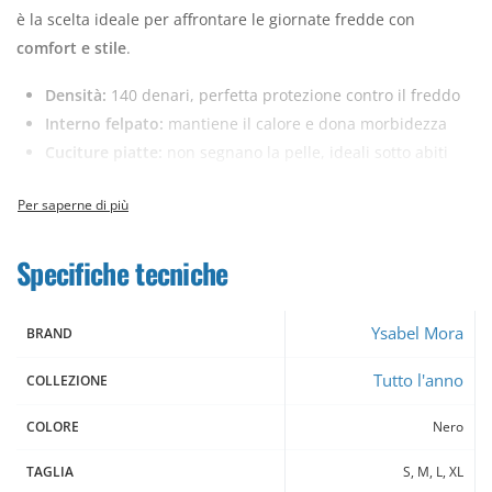
è la scelta ideale per affrontare le giornate fredde con
comfort e stile
.
Densità:
140 denari, perfetta protezione contro il freddo
Interno felpato:
mantiene il calore e dona morbidezza
Cuciture piatte:
non segnano la pelle, ideali sotto abiti
aderenti
Vestibilità perfetta:
elasticità e comfort per tutto il giorno
Un collant
caldo, avvolgente e confortevole
, pensato per
Specifiche tecniche
valorizzare ogni look anche nelle stagioni più fredde.
Ysabel Mora
BRAND
Tutto l'anno
COLLEZIONE
COLORE
Nero
TAGLIA
S, M, L, XL