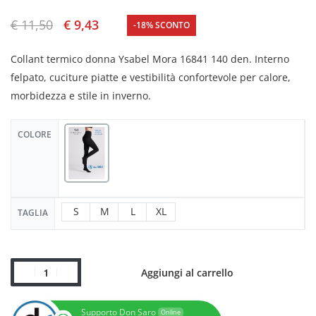
€
11,50
€
9,43
-18% SCONTO
Collant termico donna Ysabel Mora 16841 140 den. Interno
felpato, cuciture piatte e vestibilità confortevole per calore,
morbidezza e stile in inverno.
COLORE
S
M
L
XL
TAGLIA
Aggiungi al carrello
Supporto Don Saro
Online