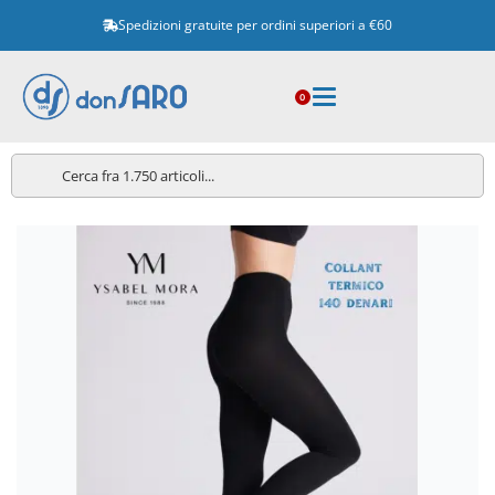
Spedizioni gratuite per ordini superiori a €60
0