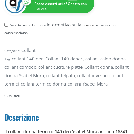
Posso esserti utile? Chatta con
noi ora!
informativa sulla
Accetta prima la nostra
privacy
per avviare una
conversazione.
Collant
Categoria:
collant 140 den
Collant 140 denari
collant caldo donna
Tag:
,
,
,
collant comodo
collant cuciture piatte
Collant donna
collant
,
,
,
donna Ysabel Mora
collant felpato
collant inverno
collant
,
,
,
termici
collant termico donna
collant Ysabel Mora
,
,
CONDIVIDI
Descrizione
Il
collant donna termico 140 den Ysabel Mora articolo 16841