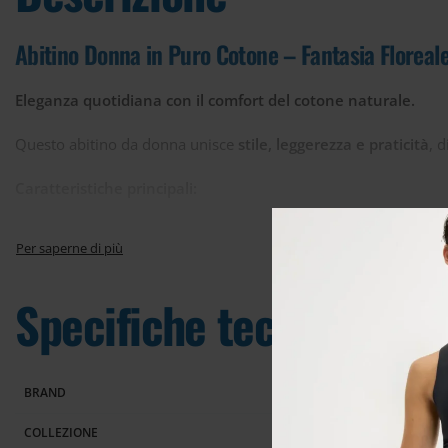
Abitino Donna in Puro Cotone – Fantasia Floreale 
Eleganza quotidiana con il comfort del cotone naturale.
Questo abitino da donna unisce
stile, leggerezza e praticità
, 
Caratteristiche principali:
Tessuto in
100% puro cotone
, fresco, traspirante e piacevo
Stampa floreale stilizzata
, femminile e raffinata
Specifiche tecniche
Disponibile in due eleganti varianti colore
:
Acqua
BRAND
Vinaccia
COLLEZIONE