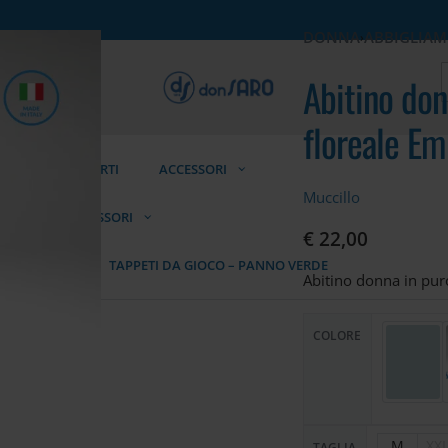
DONNA
ABBIGLIA
›
Abitino don
floreale E
TAGLIE FORTI
ACCESSORI
Muccillo
ORTI
ACCESSORI
€
22,00
E TESSUTI
TAPPETI DA GIOCO – PANNO VERDE
Abitino donna in pur
COLORE
M
XX
TAGLIA