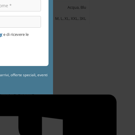
Acqua, Blu
M, L, XL, XXL, 3XL
cy
e di ricevere le
sioni.
rrivi, offerte speciali, eventi
e una recensione.