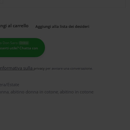
ngi al carrello
Aggiungi alla lista dei desideri
o Don Saro
Online
sserti utile? Chatta con
informativa sulla
privacy
per avviare una conversazione.
ra/Estate
donna
abitino donna in cotone
abitino in cotone
,
,