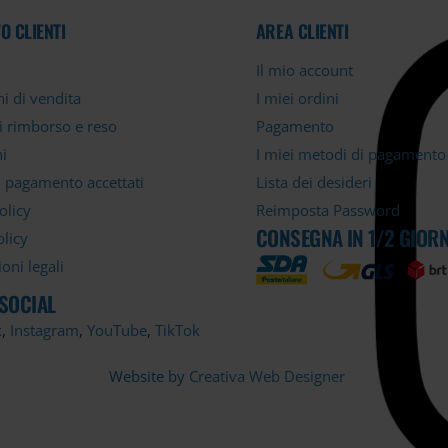
O CLIENTI
AREA CLIENTI
Il mio account
i di vendita
I miei ordini
di rimborso e reso
Pagamento
i
I miei metodi di pagamento
i pagamento accettati
Lista dei desideri
olicy
Reimposta Password
CONSEGNA IN 1/2 GIORN
licy
oni legali
 SOCIAL
k
,
Instagram
,
YouTube
,
TikTok
Website by
Creativa Web Designer