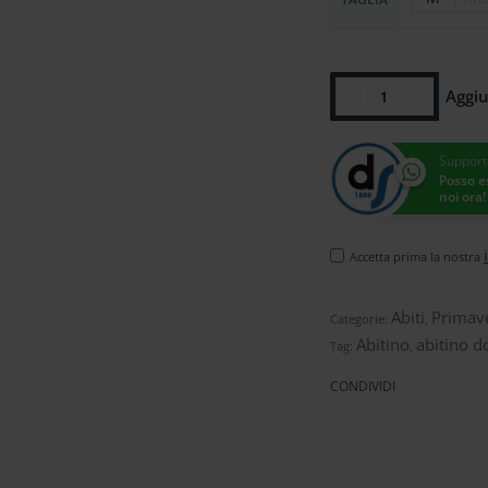
Aggiu
Support
Posso e
noi ora!
Accetta prima la nostra
Abiti
Primave
Categorie:
,
Abitino
abitino 
Tag:
,
CONDIVIDI