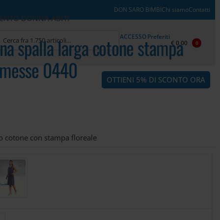
DON SARO BIMBI
Chi siamo
Contatti
MENTO DONNA
ABITI
›
ACCESSO
Preferiti
na spalla larga cotone stampa
€
0,00
0
mmesse 0440
OTTIENI 5% DI SCONTO ORA
o cotone con stampa floreale
L