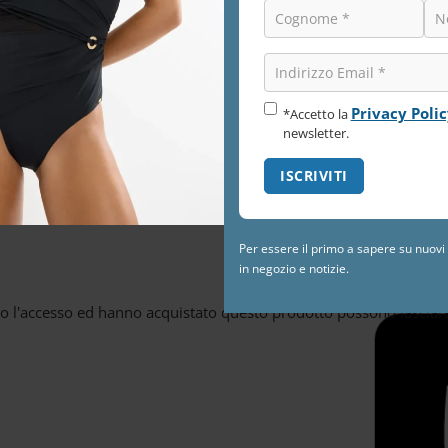
te a ogni silhouette
uscite informali
enzione ai dettagli
Privacy Poli
*Accetto la
newsletter.
Non ci sono ancora recen
Per essere il primo a sapere su nuovi a
in negozio e notizie.
to l'accesso ed hanno acquistato questo prodotto possono lasciar
lla freschezza e dell’eleganza italiana.