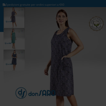
Spedizioni gratuite per ordini superiori a €60
BRANDS
DONNA
UOMO
CASA
INTIMO
ABBIGLIAMENTO
COSTUMI MARE E PAREO
INTIMO
ABBIGLIAMENTO
COSTUMI
TAGLIE F
SOGGIORNO E CUCINA
LETTO
BAGNO
TENDE 