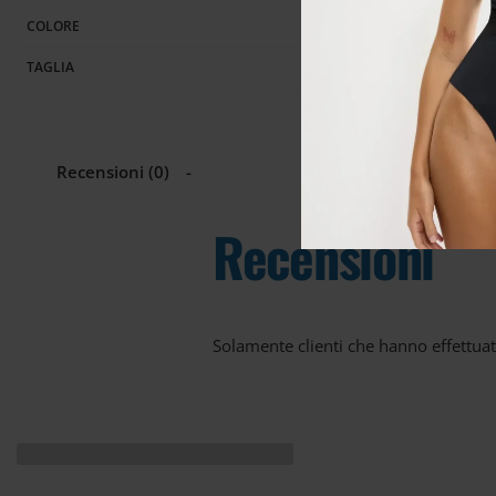
Vestibilità comoda,
taglie M e XXL
: si adatta armoniosamen
COLORE
Design versatile
: perfetto per la casa, il tempo libero o le 
TAGLIA
Produzione 100% Made in Italy
, sinonimo di qualità e att
Guarda il Video
per scoprirne meglio fit e dettagli!
Recensioni (0)
Ideale per:
Recensioni
Giornate calde e afose
Look casual estivi
Solamente clienti che hanno effettua
Chi ama vestire comoda senza rinunciare allo stile
Aggiungilo ora al tuo guardaroba per un’estate all’insegna de