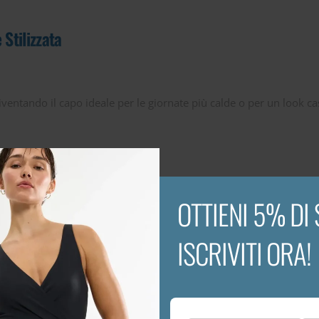
Stilizzata
diventando il capo ideale per le giornate più calde o per un look c
le sulla pelle
OTTIENI 5% DI
ISCRIVITI ORA!