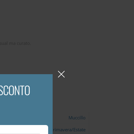
asual ma curato.
 SCONTO
Muccillo
Primavera/Estate